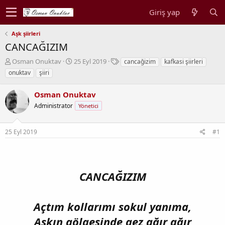
Giriş yap
Aşk şiirleri
CANCAĞIZIM
K
B
E
Osman Onuktav
25 Eyl 2019
cancağizim
kafkasi şiirleri
o
a
t
onuktav
şiiri
n
ş
i
b
l
k
Osman Onuktav
u
a
e
y
Administrator
n
t
Yönetici
u
g
l
b
ı
e
25 Eyl 2019
#1
a
ç
r
ş
t
l
a
a
r
t
i
CANCAĞIZIM
a
h
n
i
Açtım kollarımı sokul yanıma,
Aşkın gölgesinde gez ağır ağır