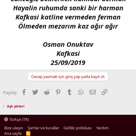
Hayalin ruhumda sanki bir harman
Kafkasi katline vermeden ferman
Ölmeden mezarım kaz ağır ağır
Osman Onuktav
Kafkasi
25/09/2019
Cevap yazmak için giriş yap yada kayıt ol.
Facebook
Twitter
Reddit
Pinterest
Tumblr
WhatsApp
E-posta
Link
Paylaş:
Aşk şiirleri
Türkçe (TR)
Bize ulaşın
Şartlar ve kurallar
Gizlilik politikası
Yardım
Ana sayfa
R