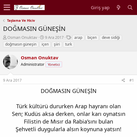
Giriş yap
Taşlama Ve Hiciv
DOĞMASIN GÜNEŞİN
K
B
E
Osman Onuktav
9 Ara 2017
arap
biçen
deve sidiği
o
a
t
doğmasın güneşin
içen
şiiri
turk
n
ş
i
b
l
k
Osman Onuktav
u
a
e
y
Administrator
n
t
Yönetici
u
g
l
b
ı
e
9 Ara 2017
#1
a
ç
r
ş
t
DOĞMASIN GÜNEŞİN
l
a
a
r
t
i
Türk kültürü dururken Arap hayranı olan
a
h
Sen; Kudüs aksa derken, onlar karı oynatsın
n
i
Filistin de Mısır da Rabia’sını bulan
Şehvetli duygularla alsın koynuna yatsın!