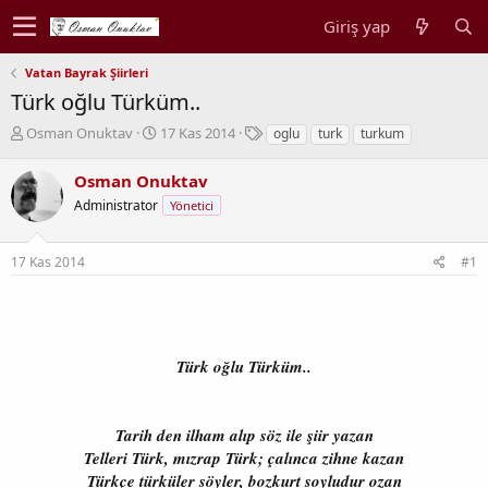
Giriş yap
Vatan Bayrak Şiirleri
Türk oğlu Türküm..
K
B
E
Osman Onuktav
17 Kas 2014
oglu
turk
turkum
o
a
t
n
ş
i
Osman Onuktav
b
l
k
Administrator
Yönetici
u
a
e
y
n
t
u
g
l
17 Kas 2014
#1
b
ı
e
a
ç
r
ş
t
l
a
a
r
Türk oğlu Türküm..
t
i
a
h
n
i
Tarih den ilham alıp söz ile şiir yazan
Telleri Türk, mızrap Türk; çalınca zihne kazan
Türkçe türküler söyler, bozkurt soyludur ozan