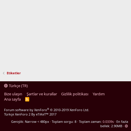
Etiketler
Türkçe (TR)
Bize ulaşın
Şartlar ve kurallar
Gizlilik politikası
Yardım
Ana sayfa
R
S
S
®
Forum software by XenForo
© 2010-2019 XenForo Ltd.
Türkçe XenForo 2
By eTiKeT™ 2017
Genişlik
Toplam sorgu
8
Toplam zaman
0.0339s
En fazla
bellek
2.90MB