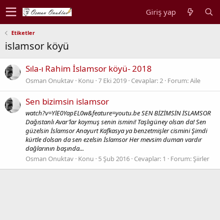
Giriş yap
Etiketler
islamsor köyü
Sıla-ı Rahim İslamsor köyü- 2018
Osman Onuktav
Konu
7 Eki 2019
Cevaplar: 2
Forum:
Aile
Sen bizimsin islamsor
watch?v=YlE0YapEL0w&feature=youtu.be SEN BİZİMSİN İSLAMSOR
Dağıstanlı Avar’lar koymuş senin ismini! Taşlıgüney olsan da! Sen
güzelsin İslamsor Anayurt Kafkasya ya benzetmişler cismini Şimdi
kürtle dolsan da sen ezelsin İslamsor Her mevsim duman vardır
dağlarının başında...
Osman Onuktav
Konu
5 Şub 2016
Cevaplar: 1
Forum:
Şiirler