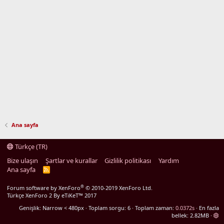
Ana sayfa
Türkçe (TR)
Bize ulaşın
Şartlar ve kurallar
Gizlilik politikası
Yardım
Ana sayfa
R
S
S
®
Forum software by XenForo
© 2010-2019 XenForo Ltd.
Türkçe XenForo 2
By eTiKeT™ 2017
Genişlik
Toplam sorgu
6
Toplam zaman
0.0372s
En fazla
bellek
2.82MB