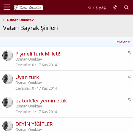
Giriş yap
Osman Onuktav
Vatan Bayrak Şiirleri
Filtreler
S
Pişmeli Türk Milleti!.
a
Osman Onuktav
Cevaplar
0
17 Kas 2014
b
i
S
Uyan türk
t
a
Osman Onuktav
Cevaplar
0
17 Kas 2014
b
i
S
öz türk'ler yemin ettik
t
a
Osman Onuktav
Cevaplar
1
17 Kas 2014
b
i
DEYİN YİĞİTLER
t
Osman Onuktav