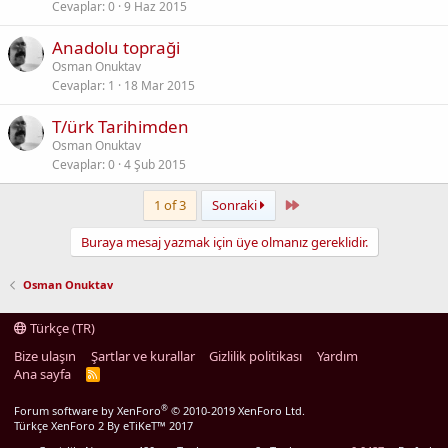
Cevaplar
0
9 Haz 2015
Anadolu topraği
Osman Onuktav
Cevaplar
1
18 Mar 2015
T/ürk Tarihimden
Osman Onuktav
Cevaplar
0
4 Şub 2015
Son
1 of 3
Sonraki
Buraya mesaj yazmak için üye olmanız gereklidir.
Osman Onuktav
Türkçe (TR)
Bize ulaşın
Şartlar ve kurallar
Gizlilik politikası
Yardım
Ana sayfa
R
S
S
®
Forum software by XenForo
© 2010-2019 XenForo Ltd.
Türkçe XenForo 2
By eTiKeT™ 2017