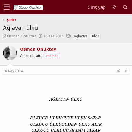
Giriş yap
Şiirler
Ağlayan ülkü
K
B
E
Osman Onuktav
16 Kas 2014
aglayan
ulku
o
a
t
n
ş
i
Osman Onuktav
b
l
k
Administrator
Yönetici
u
a
e
y
n
t
u
g
l
16 Kas 2014
#1
b
ı
e
a
ç
r
ş
t
l
a
a
r
AĞLAYAN ÜLKÜ
t
i
a
h
n
i
ÜLKÜCÜ ÜLKÜCÜYE ÜLKÜ SATAR
ÜLKÜCÜ ÜLKÜCÜDEN ÜLKÜ ALIR
ÜLKÜCÜ ÜLKÜCÜYE İSİM TAKAR