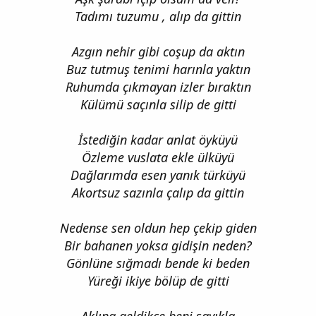
Tadımı tuzumu , alıp da gittin
Azgın nehir gibi coşup da aktın
Buz tutmuş tenimi harınla yaktın
Ruhumda çıkmayan izler bıraktın
Külümü saçınla silip de gitti
İstediğin kadar anlat öyküyü
Özleme vuslata ekle ülküyü
Dağlarımda esen yanık türküyü
Akortsuz sazınla çalıp da gittin
Nedense sen oldun hep çekip giden
Bir bahanen yoksa gidişin neden?
Gönlüne sığmadı bende ki beden
Yüreği ikiye bölüp de gitti
Aklına geldikçe beni sayıkla