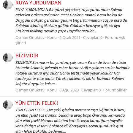
RÜYA YURDUMDAN
RÜYA YURDUMDAN Bir güzel geçerken, rüya yurdundan Salınıp
giderken baktım ardından **** Gözlerin manalı bana baksa da
Duygulu bakışta gel olsun gülüm Engel tanımadan coşup aksa da
Kalbinin içinde göl olsun gülüm Gülüşün benziyor gökteki aya
Kaşların takılmış gerilmiş yay’a Hayaller arzular...
Osman Onuktav
Konu
2 Ocak 2021
Cevaplar: 0
Forum:
Aşk
şiirleri
BİZİMDİR
BİZİMDİR Susmasın bu yurdun, şair, ozanı Yeren de öven de sözler
bizimdir Selamla, kelamla ezber bozanı Arifçe çalınan sazlar bizimdir
Kötüyü kurutup iyiyi sular Gönül testisinden yayar kokular Har
içinde yanar nice ulular Yürekte küllenmiş közler bizimdir Kalpleri
kağıttır duygular kalem...
Osman Onuktav
Konu
8 Ağu 2020
Cevaplar: 0
Forum:
Şiirler
YÜN ETTİN FELEK !
YÜN ETTİN FELEK ! Her şekli işledim mermere taşa Üğüttün hisleri,
un ettin felek! Toz duman buladı el avuç başa Ömrümü kirmanda
yün ettin felek! Meramı anlattım kurt ile kuşa Kurduğum hayaller
yansıdı dışa Yaşamı bölünce elli dört yaşa Gecemi gündüzle gün
ettin felek! Döküldü bedenim...