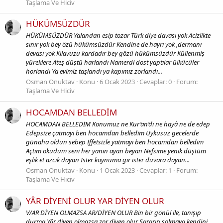
Taşlama Ve Hiciv
HÜKÜMSÜZDÜR
HÜKÜMSÜZDÜR Yalandan esip tozar Türk diye davası yok Acizlikte
sınır yok bey özü hükümsüzdür Kendine de hayrı yok ,dermanı
devası yok Kılavuzu kardadır bey gözü hükümsüzdür Küllenmiş
yüreklere Ateş düştü harlandı Namerdi dost yaptılar ülkücüler
horlandı Ya evimiz taşlandı ya kapımız zorlandı...
Osman Onuktav
Konu
6 Ocak 2023
Cevaplar: 0
Forum:
Taşlama Ve Hiciv
HOCAMDAN BELLEDİM
HOCAMDAN BELLEDİM Konumuz ne Kur’an’dı ne hayâ ne de edep
Edepsize çatmayı ben hocamdan belledim Uykusuz gecelerde
günaha oldun sebep İffetsizle yatmayı ben hocamdan belledim
Açtım okudum seni her yanın ayan beyan Nefsime yenik düştüm
eşlik et azcık dayan İster koynuma gir ister duvara dayan...
Osman Onuktav
Konu
1 Ocak 2023
Cevaplar: 1
Forum:
Taşlama Ve Hiciv
YÂR DİYENİ OLUR YAR DİYEN OLUR
V/AR DİYEN OLMAZSA AR/DİYEN OLUR Bin bir gönül ile, tanışıp
durma Yâr diyen olmazsa zor diyen olur Sararıp solmaya kendini