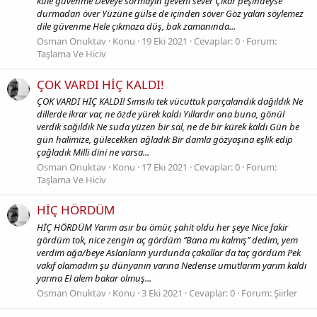
küle güvenme Deveye sormayın geveni sever Çıkar peşindeyse
durmadan över Yüzüne gülse de içinden söver Göz yalan söylemez
dile güvenme Hele çıkmaza düş, bak zamanında...
Osman Onuktav
Konu
19 Eki 2021
Cevaplar: 0
Forum:
Taşlama Ve Hiciv
ÇOK VARDI HİÇ KALDI!
ÇOK VARDI HİÇ KALDI! Sımsıkı tek vücuttuk parçalandık dağıldık Ne
dillerde ikrar var, ne özde yürek kaldı Yıllardır ona buna, gönül
verdik sağıldık Ne suda yüzen bir sal, ne de bir kürek kaldı Gün be
gün halimize, gülecekken ağladık Bir damla gözyaşına eşlik edip
çağladık Milli dini ne varsa...
Osman Onuktav
Konu
17 Eki 2021
Cevaplar: 0
Forum:
Taşlama Ve Hiciv
HİÇ HÖRDÜM
HİÇ HÖRDÜM Yarım asır bu ömür, şahit oldu her şeye Nice fakir
gördüm tok, nice zengin aç gördüm ‘’Bana mı kalmış’’ dedim, yem
verdim ağa/beye Aslanların yurdunda çakallar da taç gördüm Pek
vakıf olamadım şu dünyanın varına Nedense umutlarım yarım kaldı
yarına El alem bakar olmuş...
Osman Onuktav
Konu
3 Eki 2021
Cevaplar: 0
Forum:
Şiirler