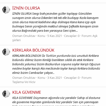
İZNİN OLURSA
İZNİN OLURSA Sevgi bahçesinden güller toplayıp Gönülden
sunayım iznin olursa Dikenleri tek tek elle budayıp Kızıla kanayım
iznin olursa Hasret kadehine akıp dolmaya Kana kana içip aşkı
bulmaya Senin yüreğinde makbul olmaya Şefkatle konayım iznin
olursa Bağrındaki yara ben yarasıysa Seni içten...
Osman Onuktav
Konu
5 Kas 2021
Cevaplar: 0
Forum:
Aşk
şiirleri
KIRKLARA BÖLÜNDÜK
KIRKLARA BÖLÜNDÜK Öz Türk’ün yurdunda özü unuttuk Kırklara
bölündü dilimiz bizim Kimliği benlikten sildik de attık Kırklara
bölündü yolumuz bizim Bozkurdun soyuna soylar karıştı Oğuzun
nesline boylar karıştı Ata meclisinde toylar karıştı Kırklara bölündü
elimiz bizim Cambazlar çalıyor...
Osman Onuktav
Konu
3 Kas 2021
Cevaplar: 0
Forum:
Taşlama Ve Hiciv
KILA GÜVENME
KILA GÜVENME Düşmanın ağzında söz yaralıdır Sahip ol dostuna
ele güvenme Hoyratın gönlünde köz yaralıdır Sen için yanmayan