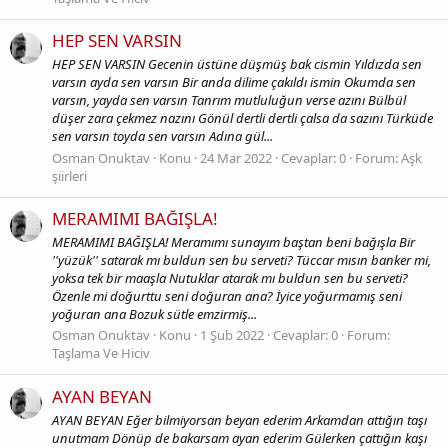
HEP SEN VARSIN
HEP SEN VARSIN Gecenin üstüne düşmüş bak cismin Yıldızda sen
varsın ayda sen varsın Bir anda dilime çakıldı ismin Okumda sen
varsın, yayda sen varsın Tanrım mutluluğun verse azını Bülbül
düşer zara çekmez nazını Gönül dertli dertli çalsa da sazını Türküde
sen varsın toyda sen varsın Adına gül...
Osman Onuktav
Konu
24 Mar 2022
Cevaplar: 0
Forum:
Aşk
şiirleri
MERAMIMI BAĞIŞLA!
MERAMIMI BAĞIŞLA! Meramımı sunayım baştan beni bağışla Bir
''yüzük'' satarak mı buldun sen bu serveti? Tüccar mısın banker mi,
yoksa tek bir maaşla Nutuklar atarak mı buldun sen bu serveti?
Özenle mi doğurttu seni doğuran ana? İyice yoğurmamış seni
yoğuran ana Bozuk sütle emzirmiş...
Osman Onuktav
Konu
1 Şub 2022
Cevaplar: 0
Forum:
Taşlama Ve Hiciv
AYAN BEYAN
AYAN BEYAN Eğer bilmiyorsan beyan ederim Arkamdan attığın taşı
unutmam Dönüp de bakarsam ayan ederim Gülerken çattığın kaşı