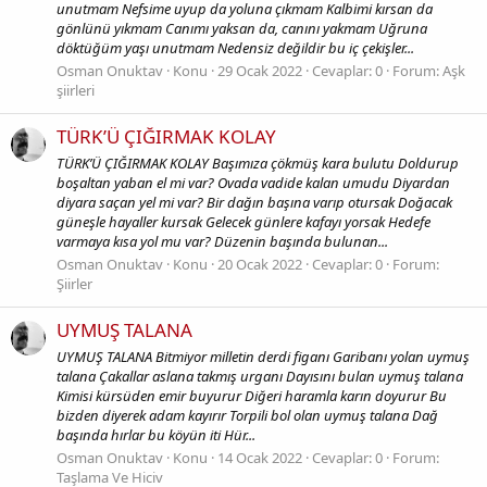
unutmam Nefsime uyup da yoluna çıkmam Kalbimi kırsan da
gönlünü yıkmam Canımı yaksan da, canını yakmam Uğruna
döktüğüm yaşı unutmam Nedensiz değildir bu iç çekişler...
Osman Onuktav
Konu
29 Ocak 2022
Cevaplar: 0
Forum:
Aşk
şiirleri
TÜRK’Ü ÇIĞIRMAK KOLAY
TÜRK’Ü ÇIĞIRMAK KOLAY Başımıza çökmüş kara bulutu Doldurup
boşaltan yaban el mi var? Ovada vadide kalan umudu Diyardan
diyara saçan yel mi var? Bir dağın başına varıp otursak Doğacak
güneşle hayaller kursak Gelecek günlere kafayı yorsak Hedefe
varmaya kısa yol mu var? Düzenin başında bulunan...
Osman Onuktav
Konu
20 Ocak 2022
Cevaplar: 0
Forum:
Şiirler
UYMUŞ TALANA
UYMUŞ TALANA Bitmiyor milletin derdi figanı Garibanı yolan uymuş
talana Çakallar aslana takmış urganı Dayısını bulan uymuş talana
Kimisi kürsüden emir buyurur Diğeri haramla karın doyurur Bu
bizden diyerek adam kayırır Torpili bol olan uymuş talana Dağ
başında hırlar bu köyün iti Hür...
Osman Onuktav
Konu
14 Ocak 2022
Cevaplar: 0
Forum:
Taşlama Ve Hiciv