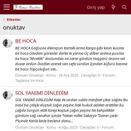
Giriş yap
Etiketler
onuktav
BE HOCA
BE HOCA Göğsüne dikmişsin Kartallı arma Karga gibi kinin kusma
be hoca Gövdeni görenler derler ki yarma Üç dilber ardına pusma
be hoca "Ahretlik" dostundan ne zarar gördün Hoşgörü önüne set
duvar ördün Dostları ezerek sen sefa sürdün İçinden küfürü basma
be hoca Topçuluğun var...
Osman Onuktav
Konu
29 Ara 2025
Cevaplar: 0
Forum:
Taşlama Ve Hiciv
SOL YANIMI DİNLEDİM
SOL YANIMI DİNLEDİM Kalp ile vicdan solda menfaat çıkar sağda Bu
nasıl bir çelişki düştük sağın peşine Hak hukuk adaleti arattılar bu
çağda Sürgün ettik töreyi koştuk çağın peşine Ne kahpelikler
gördüm sağ cenahın içinde ‘’Vatan millet Sakarya ‘’Döner çarkı
P’içinde Kanla kinle beslenir donu...
Osman Onuktav
Konu
4 Ağu 2023
Cevaplar: 0
Forum: