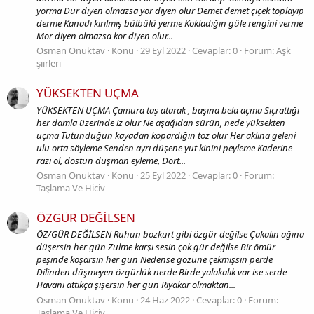
yorma Dur diyen olmazsa yor diyen olur Demet demet çiçek toplayıp
derme Kanadı kırılmış bülbülü yerme Kokladığın güle rengini verme
Mor diyen olmazsa kor diyen olur...
Osman Onuktav
Konu
29 Eyl 2022
Cevaplar: 0
Forum:
Aşk
şiirleri
YÜKSEKTEN UÇMA
YÜKSEKTEN UÇMA Çamura taş atarak , başına bela açma Sıçrattığı
her damla üzerinde iz olur Ne aşağıdan sürün, nede yüksekten
uçma Tutunduğun kayadan kopardığın toz olur Her aklına geleni
ulu orta söyleme Senden ayrı düşene yut kinini peyleme Kaderine
razı ol, dostun düşman eyleme, Dört...
Osman Onuktav
Konu
25 Eyl 2022
Cevaplar: 0
Forum:
Taşlama Ve Hiciv
ÖZGÜR DEĞİLSEN
ÖZ/GÜR DEĞİLSEN Ruhun bozkurt gibi özgür değilse Çakalın ağına
düşersin her gün Zulme karşı sesin çok gür değilse Bir ömür
peşinde koşarsın her gün Nedense gözüne çekmişsin perde
Dilinden düşmeyen özgürlük nerde Birde yalakalık var ise serde
Havanı attıkça şişersin her gün Riyakar olmaktan...
Osman Onuktav
Konu
24 Haz 2022
Cevaplar: 0
Forum:
Taşlama Ve Hiciv